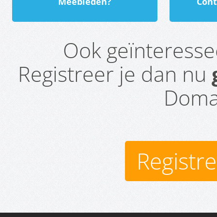
Meebieden?
Cont
Ook geïnteress
Registreer je dan nu
Domai
Registr