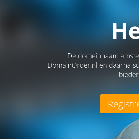
He
De domeinnaam amsterd
DomainOrder.nl en daarna suc
bieder
Registr